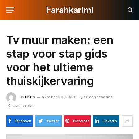
Farahkarimi
Tv muur maken: een
stap voor stap gids
voor het ultieme
thuiskijkervaring
By
Chris
oktober 20, 2023
Geen reacties
4 Mins Read
Facebook
Twitter
Pinterest
LinkedIn