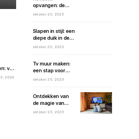
opvangen: de
magie en
oktober 20, 2023
voordelen van
lichtstraten in
Slapen in stijl: een
jouw woning
diepe duik in de
wereld van
oktober 20, 2023
beddengoed
Tv muur maken:
n: van
een stap voor
leine
stap gids voor
 3, 2024
oktober 20, 2023
het ultieme
n
thuiskijkervaring
Ontdekken van
de magie van
cinewall: de
oktober 20, 2023
ultieme
thuisbioscoop
ervaring