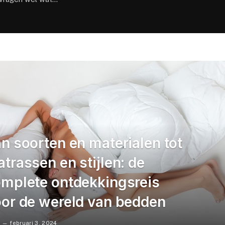
en
n soorten en materialen tot
trassen en stijlen: de
mplete ontdekkingsreis
or de wereld van bedden
februari 3, 2024