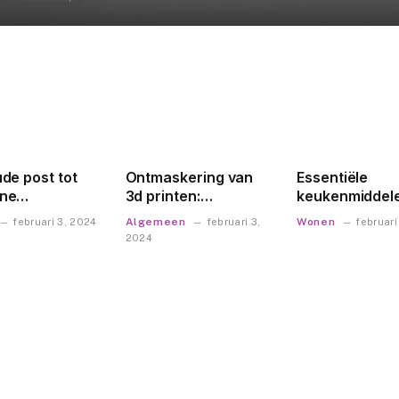
de post tot
Ontmaskering van
Essentiële
ne
3d printen:
keukenmiddele
nbussen: alles
gereedschap,
kookgerei en k
Algemeen
Wonen
februari 3, 2024
februari 3,
februari
 moet weten
processen,
apparaten tot
2024
oorten,
materialen en
serviesgoed e
ing,
vooruitstrevende
organisatie
houd en
toepassingen
eving