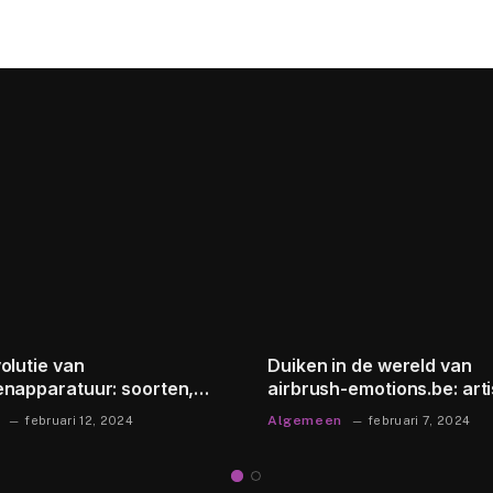
olutie van
Duiken in de wereld van
napparatuur: soorten,
airbrush-emotions.be: arti
ik, onderhoud,
expressie en passie
Algemeen
februari 12, 2024
februari 7, 2024
ologische innovaties en
zaamheid