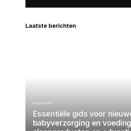
Laatste berichten
Algemeen
Essentiële gids voor nieuw
babyverzorging en voeding