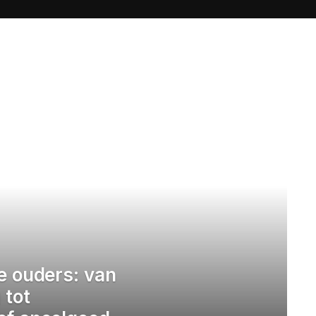
e ouders: van
 tot