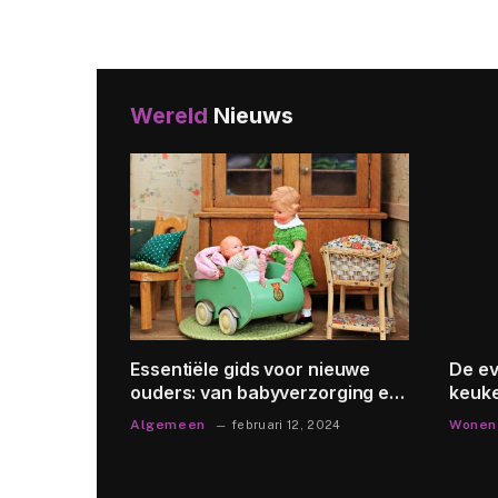
soorten,
technieken,
apparatuur en de
historische
evolutie
Wereld
Nieuws
printen:
Essentiële gids voor nieuwe
De ev
sen,
ouders: van babyverzorging en
keuke
tstrevende
voeding tot slaapproducten en
gebru
Algemeen
Wonen
024
februari 12, 2024
educatief speelgoed
techn
duur