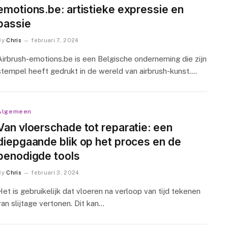
emotions.be: artistieke expressie en
passie
By
Chris
februari 7, 2024
Airbrush-emotions.be is een Belgische onderneming die zijn
stempel heeft gedrukt in de wereld van airbrush-kunst.…
Algemeen
Van vloerschade tot reparatie: een
diepgaande blik op het proces en de
benodigde tools
By
Chris
februari 3, 2024
Het is gebruikelijk dat vloeren na verloop van tijd tekenen
van slijtage vertonen. Dit kan…