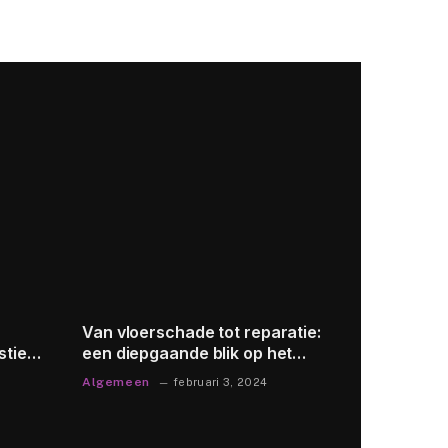
Van vloerschade tot reparatie:
gymnastie
stieke
een diepgaande blik op het
in de dive
proces en de benodigde tools
technieke
Algemeen
Algemeen
februari 3, 2024
historisch