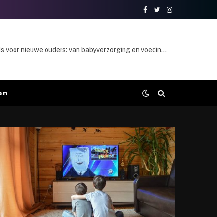
Facebook
Twitter
Instagram
Essentiële gids voor nieuwe ouders: van babyverzorging en voeding tot slaapproducten en educatief speelgoed
en