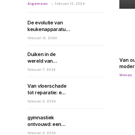
Algemeen
februari 12, 2024
De evolutie van
keukenapparatuur:
soorten, gebruik,
februari 12, 2024
onderhoud,
technologische
Duiken in de
innovaties en
Van ou
wereld van
duurzaamheid
moder
airbrush-
februari 7, 2024
brieve
emotions.be:
Wonen
wat je
artistieke
over s
Van vloerschade
expressie en
plaats
tot reparatie: een
passie
onder
diepgaande blik
februari 3, 2024
regelg
op het proces en
de benodigde
gymnastiek
tools
ontvouwd: een
duik in de diverse
februari 3, 2024