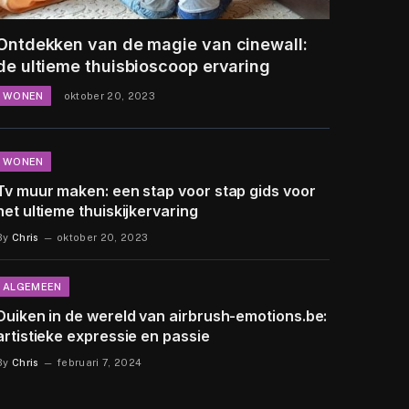
Ontdekken van de magie van cinewall:
de ultieme thuisbioscoop ervaring
WONEN
oktober 20, 2023
WONEN
Tv muur maken: een stap voor stap gids voor
het ultieme thuiskijkervaring
By
Chris
oktober 20, 2023
ALGEMEEN
Duiken in de wereld van airbrush-emotions.be:
artistieke expressie en passie
By
Chris
februari 7, 2024