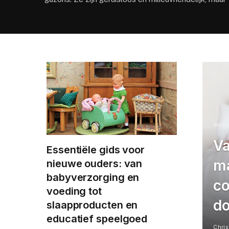
Won
Va
Essentiële gids voor
ma
nieuwe ouders: van
babyverzorging en
co
voeding tot
do
slaapproducten en
educatief speelgoed
Chris